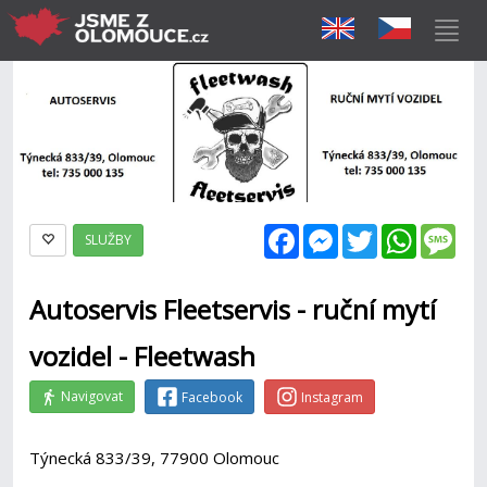
Facebook
Messenger
Twitter
WhatsAp
Mes
SLUŽBY
Autoservis Fleetservis - ruční mytí
vozidel - Fleetwash
Navigovat
Facebook
Instagram
Týnecká 833/39, 77900 Olomouc