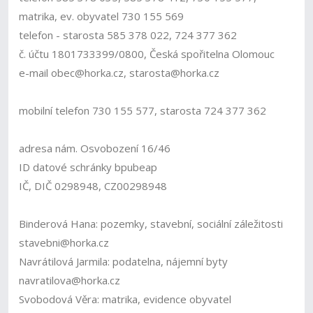
matrika, ev. obyvatel 730 155 569
telefon - starosta 585 378 022, 724 377 362
č. účtu 1801733399/0800, Česká spořitelna Olomouc
e-mail obec@horka.cz, starosta@horka.cz
mobilní telefon 730 155 577, starosta 724 377 362
adresa nám. Osvobození 16/46
ID datové schránky bpubeap
IČ, DIČ 0298948, CZ00298948
Binderová Hana: pozemky, stavební, sociální záležitosti
stavebni@horka.cz
Navrátilová Jarmila: podatelna, nájemní byty
navratilova@horka.cz
Svobodová Věra: matrika, evidence obyvatel