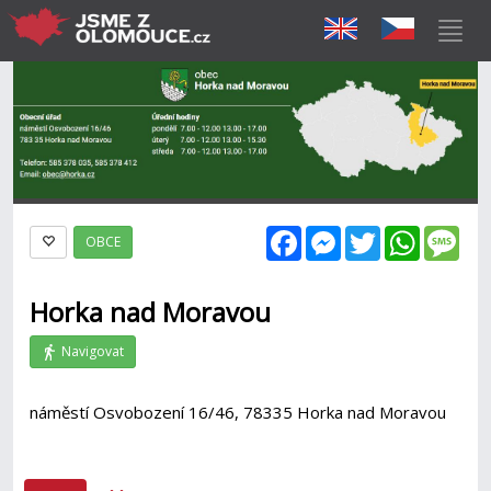
Facebook
Messenger
Twitter
WhatsAp
Mes
OBCE
Horka nad Moravou
Navigovat
náměstí Osvobození 16/46, 78335 Horka nad Moravou