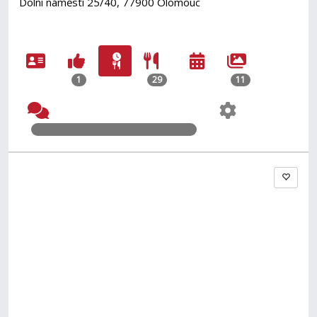
Dolní náměstí 25/40, 77900 Olomouc
1
29
11