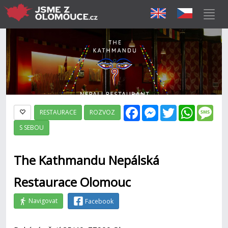
Facebook
Messenger
Twitter
WhatsAp
Mes
RESTAURACE
ROZVOZ
S SEBOU
The Kathmandu Nepálská
Restaurace Olomouc
Navigovat
Facebook