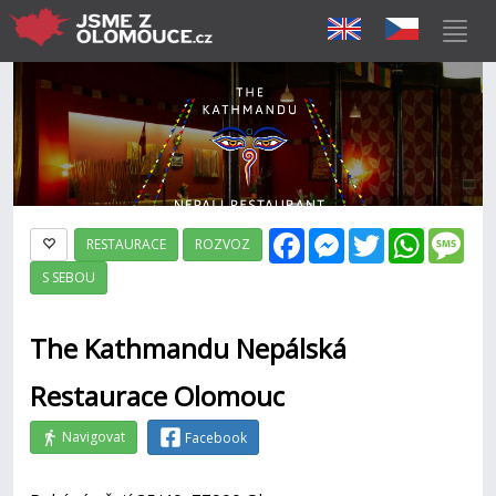
Facebook
Messenger
Twitter
WhatsAp
Mes
RESTAURACE
ROZVOZ
S SEBOU
The Kathmandu Nepálská
Restaurace Olomouc
Navigovat
Facebook