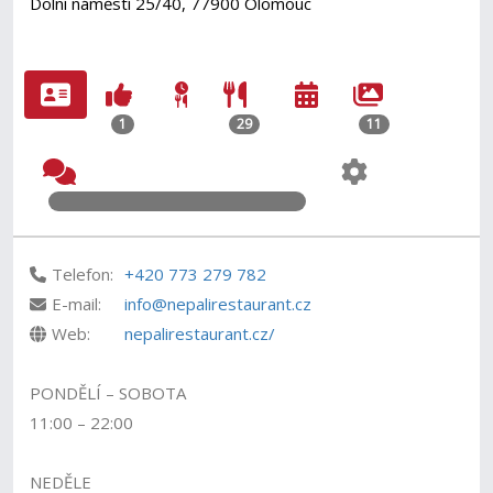
Dolní náměstí 25/40, 77900 Olomouc
1
29
11
Telefon:
+420 773 279 782
E-mail:
info@nepalirestaurant.cz
Web:
nepalirestaurant.cz/
PONDĚLÍ – SOBOTA
11:00 – 22:00
NEDĚLE