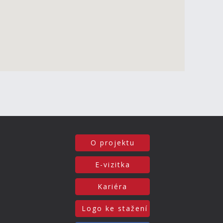
O projektu
E-vizitka
Kariéra
Logo ke stažení