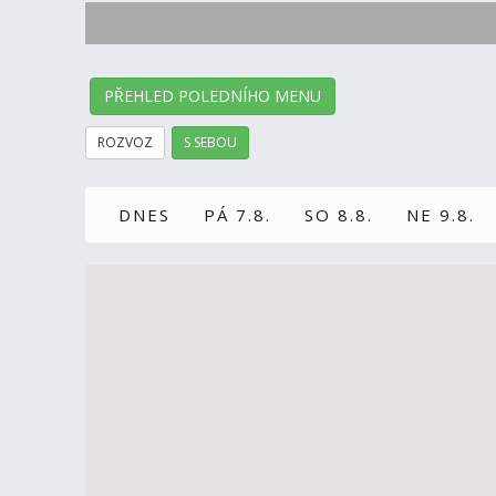
PŘEHLED POLEDNÍHO MENU
ROZVOZ
S SEBOU
DNES
PÁ 7.8.
SO 8.8.
NE 9.8.