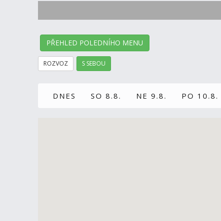
PŘEHLED POLEDNÍHO MENU
ROZVOZ
S SEBOU
DNES
SO 8.8.
NE 9.8.
PO 10.8.