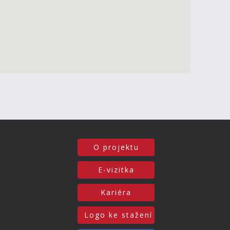
O projektu
E-vizitka
Kariéra
Logo ke stažení