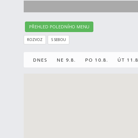
PŘEHLED POLEDNÍHO MENU
ROZVOZ
S SEBOU
DNES
NE 9.8.
PO 10.8.
ÚT 11.8