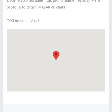
Děláme jídlo pořádně - tak jak ho máme nejraději MY a
proto je to totální MASAKR!!! chutí!
Těšíme se na Vás!!!