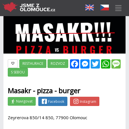
Facebook
Messenger
Twitter
WhatsAp
Mes
RESTAURACE
ROZVOZ
S SEBOU
Masakr - pizza - burger
Navigovat
Facebook
Instagram
Zeyrerova 850/14 850, 77900 Olomouc