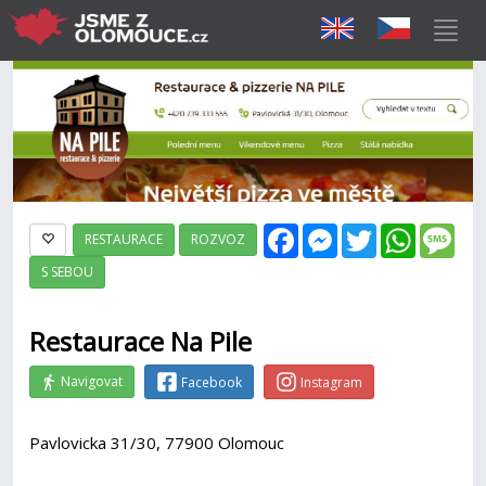
Facebook
Messenger
Twitter
WhatsAp
Mes
RESTAURACE
ROZVOZ
S SEBOU
Restaurace Na Pile
Navigovat
Facebook
Instagram
Pavlovicka 31/30, 77900 Olomouc