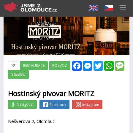
Facebook
Messenger
Twitter
WhatsAp
Mes
RESTAURACE
ROZVOZ
S SEBOU
Hostinský pivovar MORITZ
Navigovat
Facebook
Instagram
Nešverova 2, Olomouc