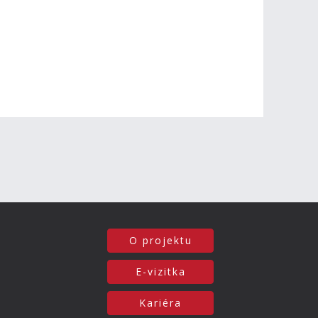
O projektu
E-vizitka
Kariéra