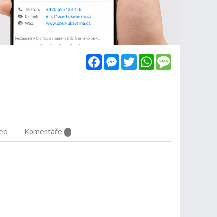
Facebook
Messenger
Twitter
WhatsApp
Message
deo
Komentáře