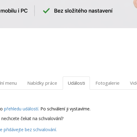
dní menu
Nabídky práce
Události
Fotogalerie
Vi
do
přehledu událostí.
Po schválení ji vystavíme.
 nechcete čekat na schvalování?
 přidávejte bez schvalování.