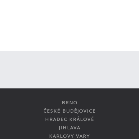
BRNO
ČESKÉ BUDĚJOVICE
HRADEC KRÁLOVÉ
JIHLAVA
KARLOVY VARY