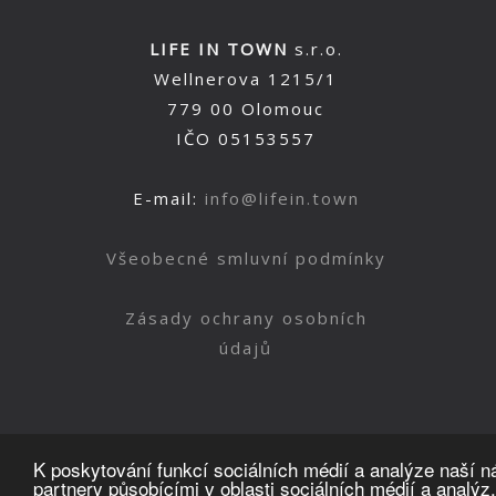
LIFE IN TOWN
s.r.o.
Wellnerova 1215/1
779 00 Olomouc
IČO 05153557
E-mail:
info@lifein.town
Všeobecné smluvní podmínky
Zásady ochrany osobních
údajů
K poskytování funkcí sociálních médií a analýze naší 
partnery působícími v oblasti sociálních médií a analýz