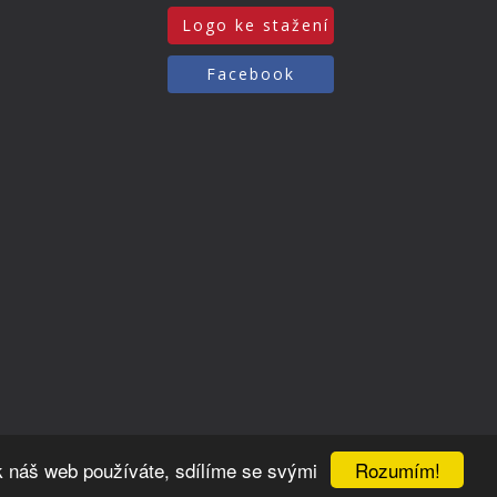
Logo ke stažení
Facebook
Rozumím!
k náš web používáte, sdílíme se svými