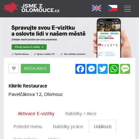
Facebook
Messenger
Twitter
WhatsAp
Mes
RESTAURACE
Kikiriki Restaurace
Pavelčákova 12, Olomouc
Aktivace E-vizitky
Nabídky / Akce
Polední menu
Nabídky práce
Události