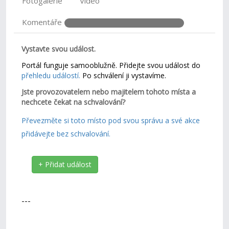
Fotogalerie
Video
Komentáře
Vystavte svou událost.
Portál funguje samooblužně. Přidejte svou událost do
přehledu událostí.
Po schválení ji vystavíme.
Jste provozovatelem nebo majitelem tohoto místa a
nechcete čekat na schvalování?
Převezměte si toto místo pod svou správu a své akce
přidávejte bez schvalování.
+ Přidat událost
---