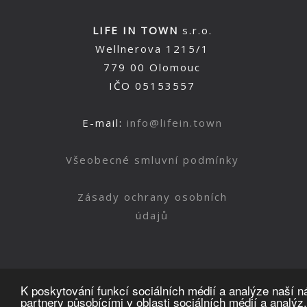
LIFE IN TOWN
s.r.o.
Wellnerova 1215/1
779 00 Olomouc
IČO 05153557
E-mail:
info@lifein.town
Všeobecné smluvní podmínky
Zásady ochrany osobních
údajů
K poskytování funkcí sociálních médií a analýze naší 
partnery působícími v oblasti sociálních médií a analýz