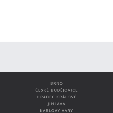
BRNO
ČESKÉ BUDĚJOVICE
HRADEC KRÁLOVÉ
JIHLAVA
KARLOVY VARY