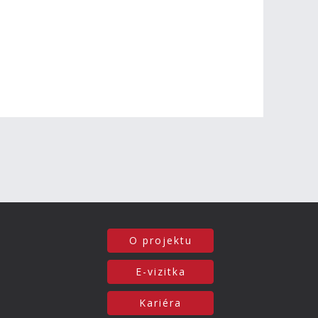
O projektu
E-vizitka
Kariéra