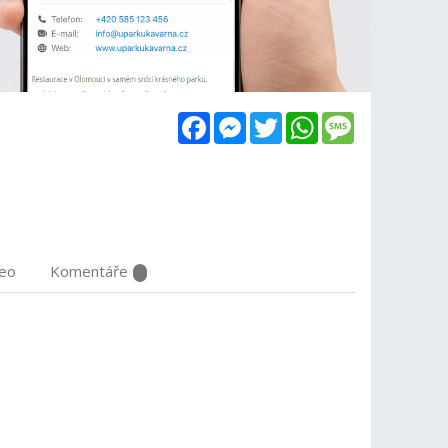
Facebook
Messenger
Twitter
WhatsApp
Message
deo
Komentáře