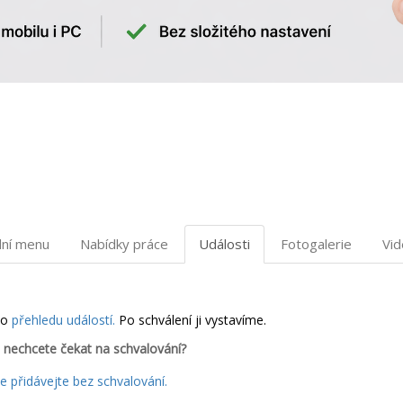
dní menu
Nabídky práce
Události
Fotogalerie
Vi
do
přehledu událostí.
Po schválení ji vystavíme.
 nechcete čekat na schvalování?
 přidávejte bez schvalování.