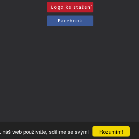
Logo ke stažení
Facebook
Rozumím!
k náš web používáte, sdílíme se svými