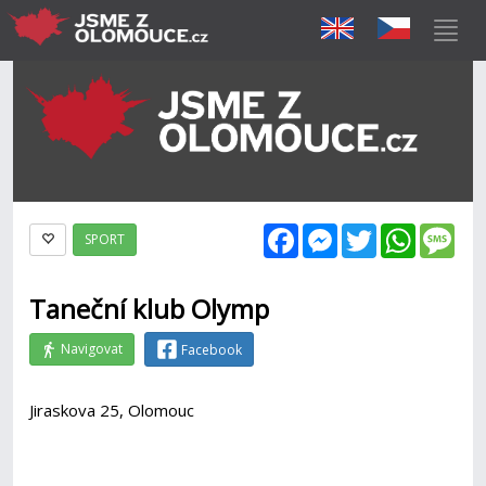
Facebook
Messenger
Twitter
WhatsAp
Mes
SPORT
Taneční klub Olymp
Navigovat
Facebook
Jiraskova 25, Olomouc