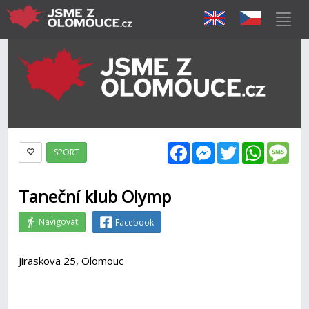
Facebook
Messenger
Twitter
WhatsAp
Mes
SPORT
Taneční klub Olymp
Navigovat
Facebook
Jiraskova 25, Olomouc