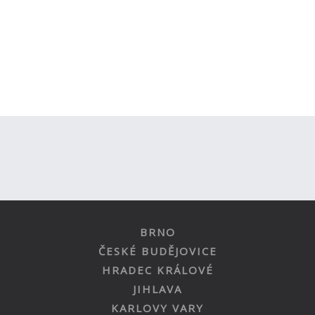
BRNO
ČESKÉ BUDĚJOVICE
HRADEC KRÁLOVÉ
JIHLAVA
KARLOVY VARY