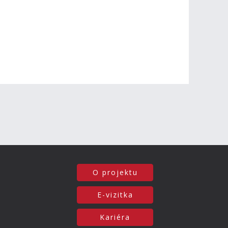
O projektu
E-vizitka
Kariéra