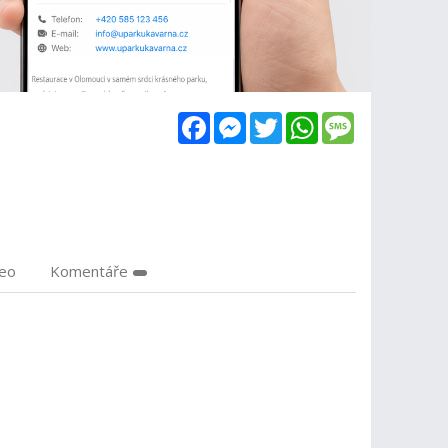
Facebook
Messenger
Twitter
WhatsApp
Message
deo
Komentáře