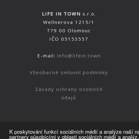
LIFE IN TOWN
s.r.o.
Wellnerova 1215/1
779 00 Olomouc
IČO 05153557
E-mail:
info@lifein.town
Všeobecné smluvní podmínky
Zásady ochrany osobních
údajů
K poskytování funkcí sociálních médií a analýze naší 
partnery působícími v oblasti sociálních médií a analýz