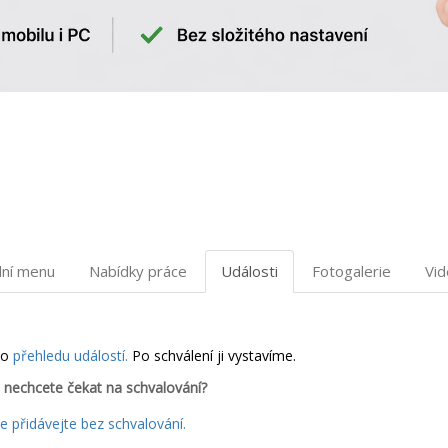
dní menu
Nabídky práce
Události
Fotogalerie
Vi
do
přehledu událostí.
Po schválení ji vystavíme.
 nechcete čekat na schvalování?
 přidávejte bez schvalování.