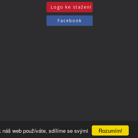
Logo ke stažení
Facebook
Rozumím!
k náš web používáte, sdílíme se svými