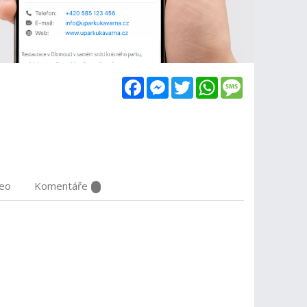
Facebook
Messenger
Twitter
WhatsApp
Message
deo
Komentáře