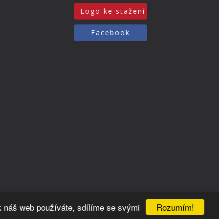
Logo ke stažení
Facebook
Rozumím!
k náš web používáte, sdílíme se svými