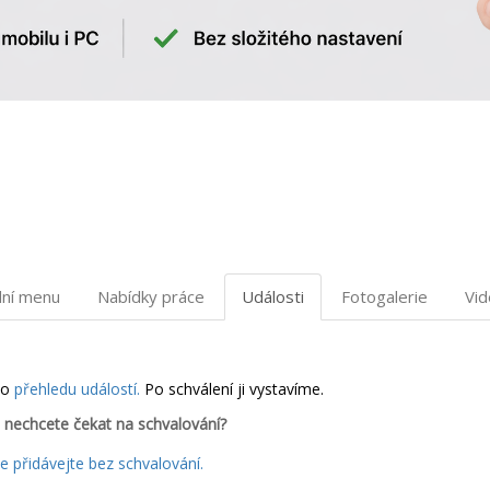
dní menu
Nabídky práce
Události
Fotogalerie
Vi
do
přehledu událostí.
Po schválení ji vystavíme.
 nechcete čekat na schvalování?
 přidávejte bez schvalování.