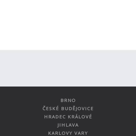
BRNO
ČESKÉ BUDĚJOVICE
HRADEC KRÁLOVÉ
JIHLAVA
KARLOVY VARY