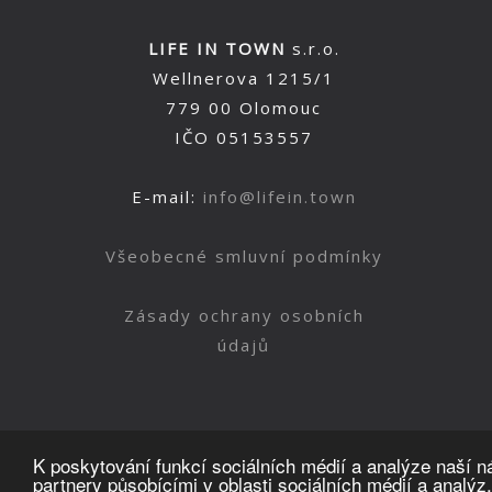
LIFE IN TOWN
s.r.o.
Wellnerova 1215/1
779 00 Olomouc
IČO 05153557
E-mail:
info@lifein.town
Všeobecné smluvní podmínky
Zásady ochrany osobních
údajů
K poskytování funkcí sociálních médií a analýze naší 
partnery působícími v oblasti sociálních médií a analýz