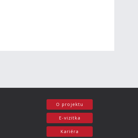
O projektu
E-vizitka
Kariéra