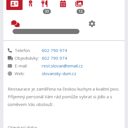
33
12
Telefon:
602 790 974
Objednávky:
602 790 974
E-mail:
rest.slovan@email.cz
Web:
slovansky-dum.cz
Restaurace je zaměřena na českou kuchyni a kvalitní pivo.
Příjemný personál Vám rád pomůže vybrat si jídlo a s
úsměvem Vás obslouží .
Otevírací doba: