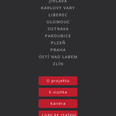
JIHLAVA
KARLOVY VARY
LIBEREC
OLOMOUC
OSTRAVA
PARDUBICE
PLZEŇ
PRAHA
ÚSTÍ NAD LABEM
ZLÍN
O projektu
E-vizitka
Kariéra
Logo ke stažení