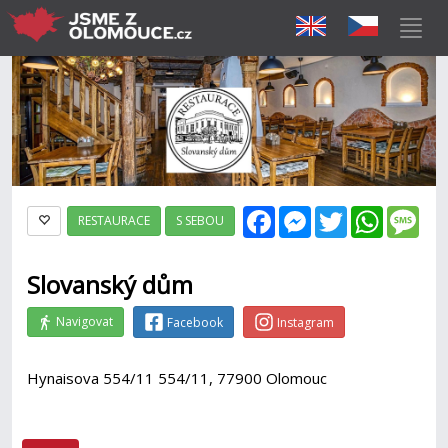
Facebook
Messenger
Twitter
WhatsAp
Mes
RESTAURACE
S SEBOU
Slovanský dům
Navigovat
Facebook
Instagram
Hynaisova 554/11 554/11, 77900 Olomouc