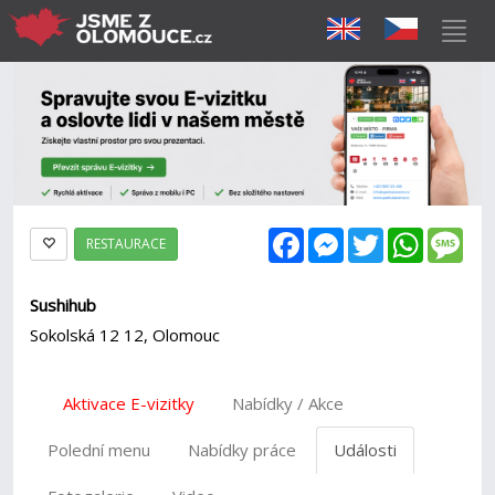
Facebook
Messenger
Twitter
WhatsAp
Mes
RESTAURACE
Sushihub
Sokolská 12 12, Olomouc
Aktivace E-vizitky
Nabídky / Akce
Polední menu
Nabídky práce
Události