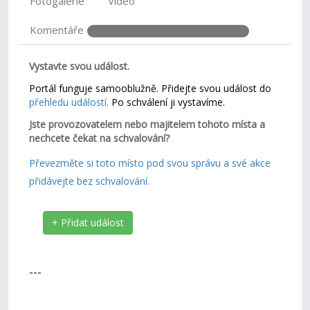
Fotogalerie
Video
Komentáře
Vystavte svou událost.
Portál funguje samooblužně. Přidejte svou událost do
přehledu událostí.
Po schválení ji vystavíme.
Jste provozovatelem nebo majitelem tohoto místa a
nechcete čekat na schvalování?
Převezměte si toto místo pod svou správu a své akce
přidávejte bez schvalování.
+ Přidat událost
---