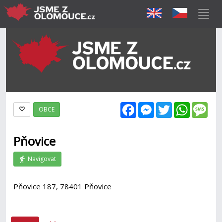
Facebook
Messenger
Twitter
WhatsAp
Mes
OBCE
Pňovice
Navigovat
Pňovice 187, 78401 Pňovice