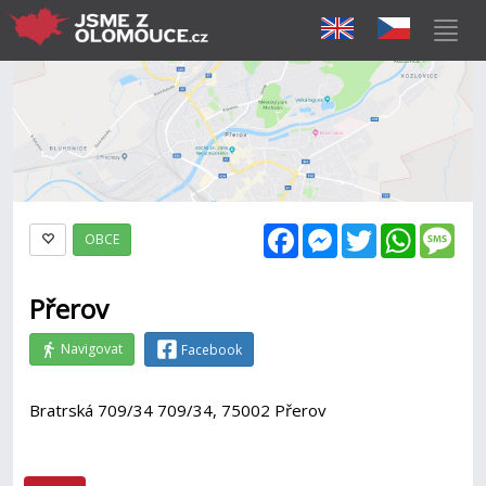
Facebook
Messenger
Twitter
WhatsAp
Mes
OBCE
Přerov
Navigovat
Facebook
Bratrská 709/34 709/34, 75002 Přerov