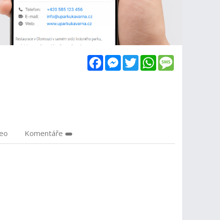
Facebook
Messenger
Twitter
WhatsApp
Message
deo
Komentáře