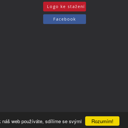
Logo ke stažení
Facebook
Rozumím!
k náš web používáte, sdílíme se svými