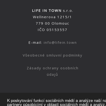
LIFE IN TOWN
s.r.o.
Wellnerova 1215/1
779 00 Olomouc
IČO 05153557
E-mail:
info@lifein.town
Všeobecné smluvní podmínky
Zásady ochrany osobních
údajů
K poskytování funkcí sociálních médií a analýze naší 
partnery působícími v oblasti sociálních médií a analýz