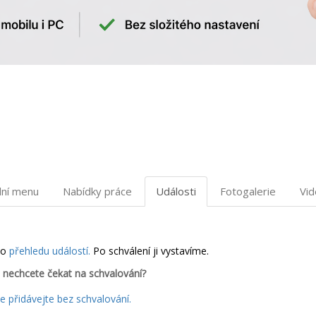
dní menu
Nabídky práce
Události
Fotogalerie
Vi
do
přehledu událostí.
Po schválení ji vystavíme.
 nechcete čekat na schvalování?
 přidávejte bez schvalování.