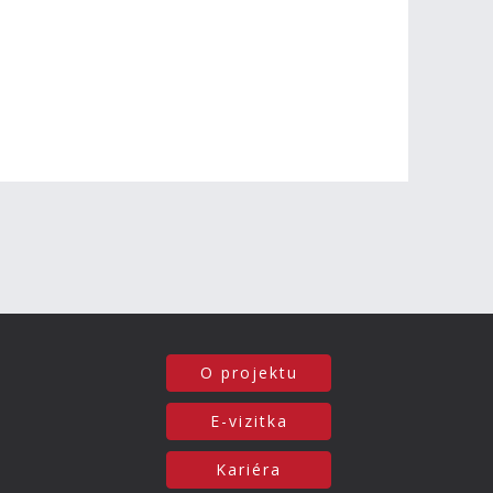
O projektu
E-vizitka
Kariéra