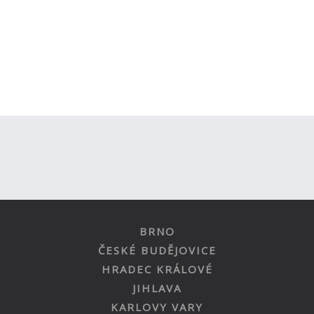
BRNO
ČESKÉ BUDĚJOVICE
HRADEC KRÁLOVÉ
JIHLAVA
KARLOVY VARY