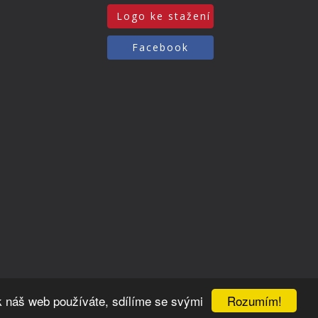
Logo ke stažení
Facebook
Rozumím!
k náš web používáte, sdílíme se svými