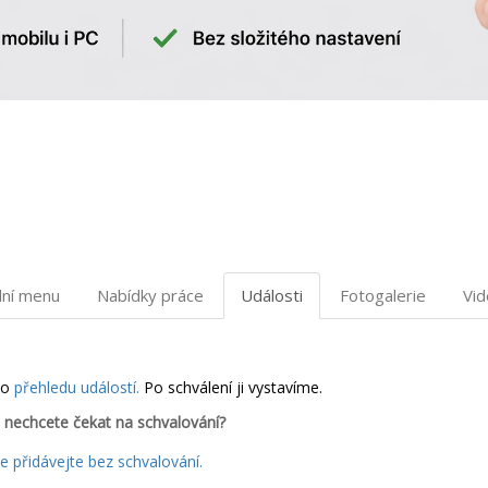
dní menu
Nabídky práce
Události
Fotogalerie
Vi
do
přehledu událostí.
Po schválení ji vystavíme.
 nechcete čekat na schvalování?
 přidávejte bez schvalování.