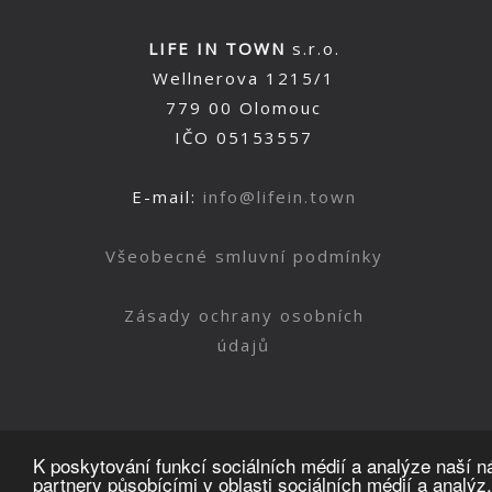
LIFE IN TOWN
s.r.o.
Wellnerova 1215/1
779 00 Olomouc
IČO 05153557
E-mail:
info@lifein.town
Všeobecné smluvní podmínky
Zásady ochrany osobních
údajů
K poskytování funkcí sociálních médií a analýze naší 
partnery působícími v oblasti sociálních médií a analýz