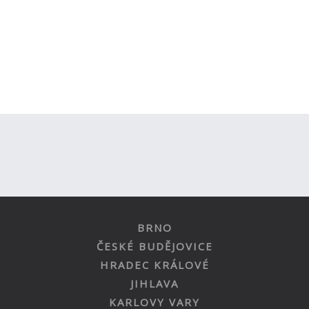
BRNO
ČESKÉ BUDĚJOVICE
HRADEC KRÁLOVÉ
JIHLAVA
KARLOVY VARY