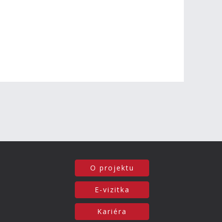
O projektu
E-vizitka
Kariéra