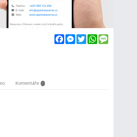
Facebook
Messenger
Twitter
WhatsApp
Message
deo
Komentáře