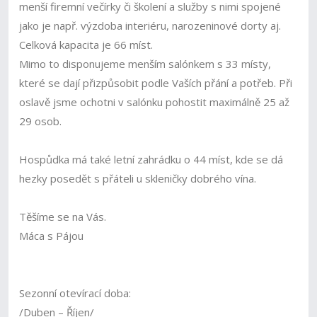
menší firemní večírky či školení a služby s nimi spojené
jako je např. výzdoba interiéru, narozeninové dorty aj.
Celková kapacita je 66 míst.
Mimo to disponujeme menším salónkem s 33 místy,
které se dají přizpůsobit podle Vaších přání a potřeb. Při
oslavě jsme ochotni v salónku pohostit maximálně 25 až
29 osob.
Hospůdka má také letní zahrádku o 44 míst, kde se dá
hezky posedět s přáteli u skleničky dobrého vína.
Těšíme se na Vás.
Máca s Pájou
Sezonní otevírací doba:
/Duben – Říjen/