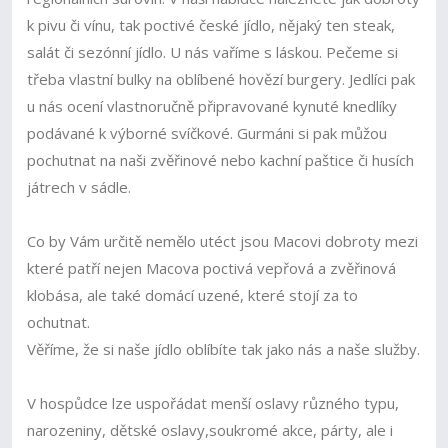
k pivu či vínu, tak poctivé české jídlo, nějaký ten steak,
salát či sezónní jídlo. U nás vaříme s láskou. Pečeme si
třeba vlastní bulky na oblíbené hovězí burgery. Jedlíci pak
u nás ocení vlastnoručně připravované kynuté knedlíky
podávané k výborné svíčkové. Gurmáni si pak můžou
pochutnat na naši zvěřinové nebo kachní paštice či husích
játrech v sádle.
Co by Vám určitě nemělo utéct jsou Macovi dobroty mezi
které patří nejen Macova poctivá vepřová a zvěřinová
klobása, ale také domácí uzené, které stojí za to
ochutnat.
Věříme, že si naše jídlo oblíbíte tak jako nás a naše služby.
V hospůdce lze uspořádat menší oslavy různého typu,
narozeniny, dětské oslavy,soukromé akce, párty, ale i