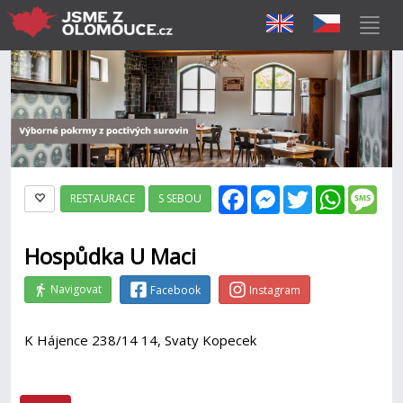
Facebook
Messenger
Twitter
WhatsAp
Mes
RESTAURACE
S SEBOU
Hospůdka U Maci
Navigovat
Facebook
Instagram
K Hájence 238/14 14, Svaty Kopecek