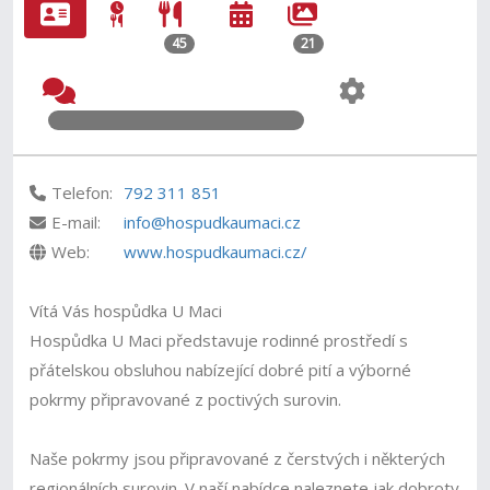
45
21
Telefon:
792 311 851
E-mail:
info@hospudkaumaci.cz
Web:
www.hospudkaumaci.cz/
Vítá Vás hospůdka U Maci
Hospůdka U Maci představuje rodinné prostředí s
přátelskou obsluhou nabízející dobré pití a výborné
pokrmy připravované z poctivých surovin.
Naše pokrmy jsou připravované z čerstvých i některých
regionálních surovin. V naší nabídce naleznete jak dobroty