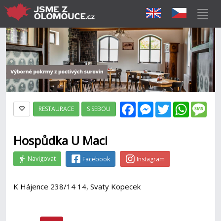
Facebook
Messenger
Twitter
WhatsAp
Mes
RESTAURACE
S SEBOU
Hospůdka U Maci
Navigovat
Facebook
Instagram
K Hájence 238/14 14, Svaty Kopecek