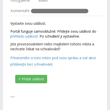
Fotogalerie
Video
Komentáře
Vystavte svou událost.
Portál funguje samooblužně. Přidejte svou událost do
přehledu událostí.
Po schválení ji vystavíme.
Jste provozovatelem nebo majitelem tohoto místa a
nechcete čekat na schvalování?
Převezměte si toto místo pod svou správu a své akce
přidávejte bez schvalování.
+ Přidat událost
---