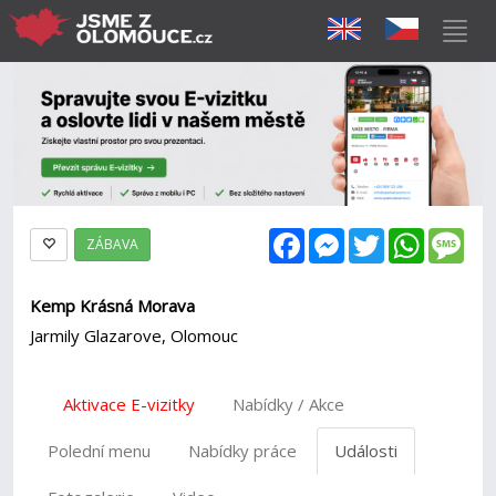
Facebook
Messenger
Twitter
WhatsAp
Mes
ZÁBAVA
Kemp Krásná Morava
Jarmily Glazarove, Olomouc
Aktivace E-vizitky
Nabídky / Akce
Polední menu
Nabídky práce
Události