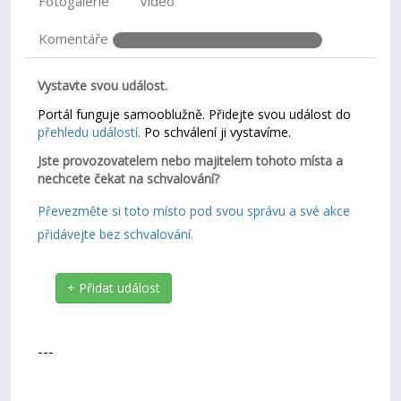
Fotogalerie
Video
Komentáře
Vystavte svou událost.
Portál funguje samooblužně. Přidejte svou událost do
přehledu událostí.
Po schválení ji vystavíme.
Jste provozovatelem nebo majitelem tohoto místa a
nechcete čekat na schvalování?
Převezměte si toto místo pod svou správu a své akce
přidávejte bez schvalování.
+ Přidat událost
---