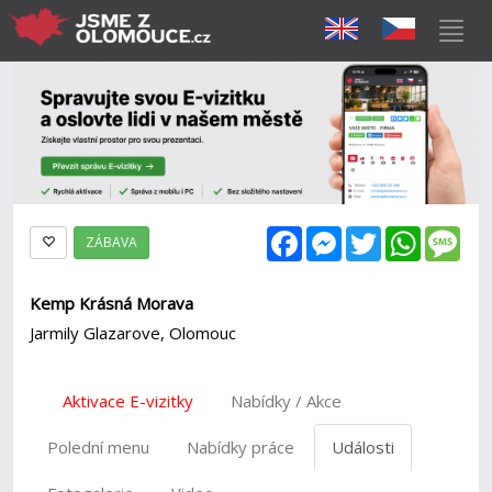
Facebook
Messenger
Twitter
WhatsAp
Mes
ZÁBAVA
Kemp Krásná Morava
Jarmily Glazarove, Olomouc
Aktivace E-vizitky
Nabídky / Akce
Polední menu
Nabídky práce
Události