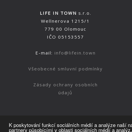
LIFE IN TOWN
s.r.o.
Wellnerova 1215/1
779 00 Olomouc
IČO 05153557
E-mail:
info@lifein.town
Všeobecné smluvní podmínky
Zásady ochrany osobních
údajů
K poskytování funkcí sociálních médií a analýze naší 
partnery působícími v oblasti sociálních médií a analýz