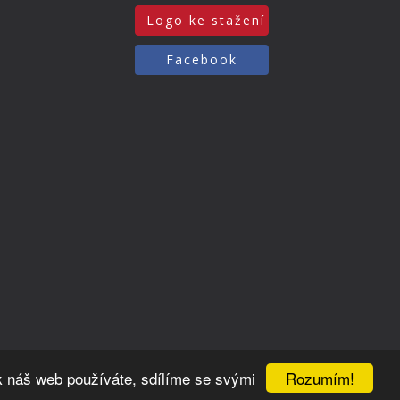
Logo ke stažení
Facebook
Rozumím!
k náš web používáte, sdílíme se svými