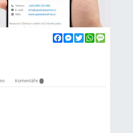
Facebook
Messenger
Twitter
WhatsApp
Message
deo
Komentáře