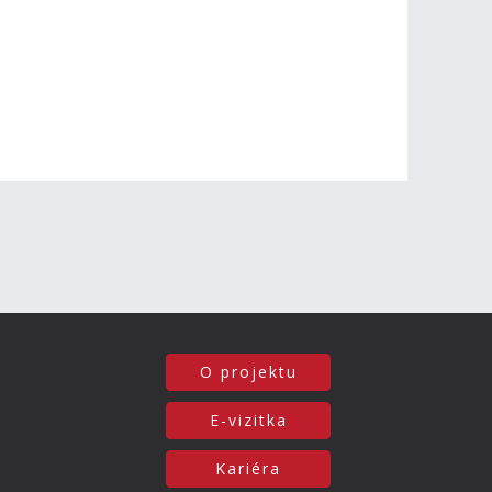
O projektu
E-vizitka
Kariéra