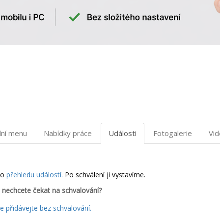
dní menu
Nabídky práce
Události
Fotogalerie
Vi
do
přehledu událostí.
Po schválení ji vystavíme.
 nechcete čekat na schvalování?
 přidávejte bez schvalování.