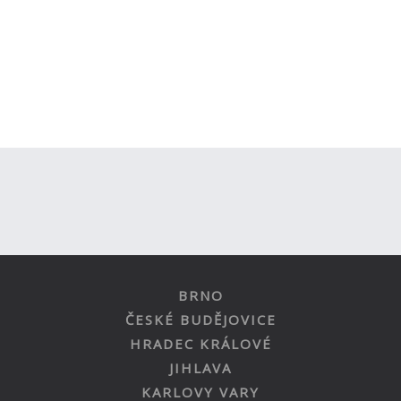
BRNO
ČESKÉ BUDĚJOVICE
HRADEC KRÁLOVÉ
JIHLAVA
KARLOVY VARY