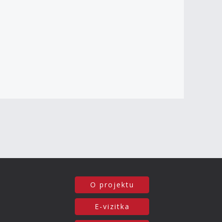
O projektu
E-vizitka