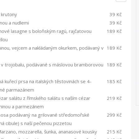
 krutony
39 Kč
nou a nudlemi
39 Kč
ové lasagne s boloňským ragú, rajčatovou
189 Kč
llou
inou, vejcem a nakládaným okurkem, podávaný v
189 Kč
 trojobalu, podávané s máslovou bramborovou
189 Kč
uřecí prsa na italských těstovinách se 4-
185 Kč
pané parmazánem
ézar salátu z římského salátu s naším cézar
219 Kč
laninou a parmezánem
sosa podávaný na grilované středomořské
299 Kč
ená cibule) s naší pečenou pizzetou
Marzano, mozzarella, šunka, ananasové kousky
215 Kč