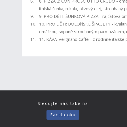
8.
8. PIZZA 2: CON PROSCIUTTO CRUDO - omáčka
italská šunka, rukola, olivový olej, strouhaný
9.
9. PRO DĚTI: ŠUNKOVÁ PIZZA - rajčatová omá
10.
10. PRO DĚTI: BOLOŇSKÉ ŠPAGETY - kvalitní 
omáčkou, sypané strouhaným parmazánem, r
11.
11. KÁVA: Vergnano Caffé - z rodinné italské
Sledujte nás také na
Facebooku