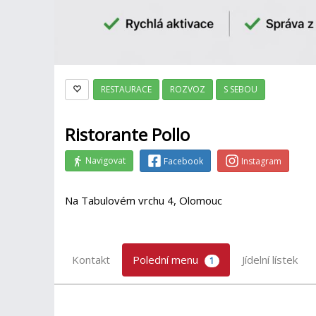
RESTAURACE
ROZVOZ
S SEBOU
Ristorante Pollo
Navigovat
Facebook
Instagram
Na Tabulovém vrchu 4, Olomouc
Kontakt
Polední menu
Jídelní lístek
1