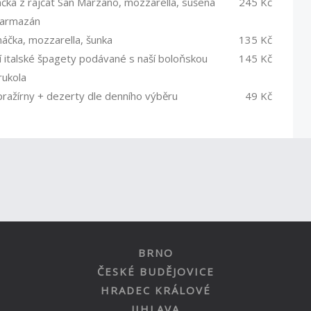
 z rajčat San Marzano, mozzarella, sušená
245 Kč
 parmazán
čka, mozzarella, šunka
135 Kč
italské špagety podávané s naší boloňskou
145 Kč
ukola
 pražírny + dezerty dle denního výběru
49 Kč
BRNO
ČESKÉ BUDĚJOVICE
HRADEC KRÁLOVÉ
JIHLAVA