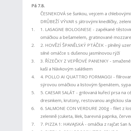
Pá 7.8.
ČESNEKOVÁ se šunkou, vejcem a chlebovými
DRŮBEŽÍ VÝVAR s játrovými knedlíčky, zeleni
1.
1. LASAGNE BOLOGNESE - zapékané těstovin
omáčkou a bešamelem, gratinované mozzare
2.
2. HOVĚZÍ ŠPANĚLSKÝ PTÁČEK - plněný uzen
silné omáčce s dušenou jasmínovou rýží
3.
3. ŘÍZEČKY Z VEPŘOVÉ PANENKY - smažené v
kaší a hlávkovým salátkem
4.
4. POLLO AI QUATTRO FORMAGGI - filírovaná k
sýrovou omáčkou a listovým špenátem, sy
5.
5. CAESAR SALÁT - grilovaná kuřecí prsa na c
dresinkem, krutony, restovanou anglickou s
6.
6. SALMONE CON VERDURE 200g - filet z lo
zelenině (cuketa, lilek, barevná paprika, červ
7.
7. PIZZA 1: HAVAJSKÁ - omáčka z rajčat San 