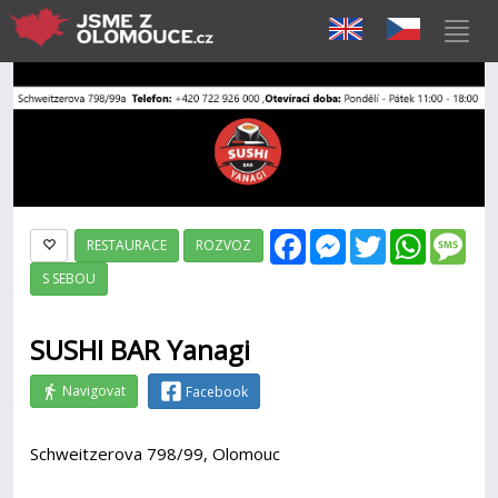
Facebook
Messenger
Twitter
WhatsAp
Mes
RESTAURACE
ROZVOZ
S SEBOU
SUSHI BAR Yanagi
Navigovat
Facebook
Schweitzerova 798/99, Olomouc