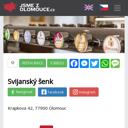
Facebook
Messenger
Twitter
WhatsAp
Mes
RESTAURACE
S SEBOU
Svijanský šenk
Navigovat
Facebook
Instagram
Krapkova 42, 77900 Olomouc