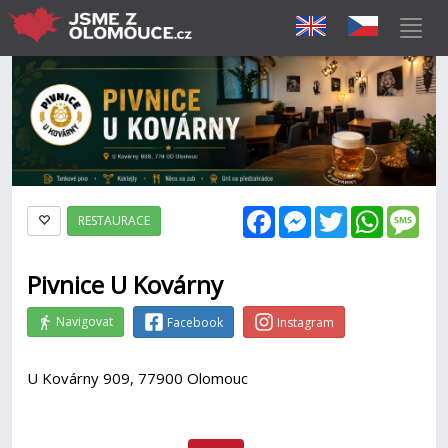
Facebook
Messenger
Twitter
WhatsAp
Mes
RESTAURACE
Pivnice U Kovárny
Navigovat
Facebook
Instagram
U Kovárny 909, 77900 Olomouc