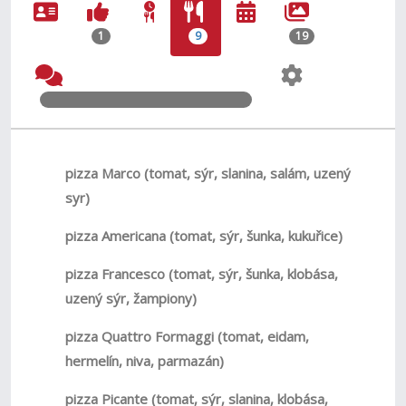
1
9
19
pizza Marco (tomat, sýr, slanina, salám, uzený
syr)
pizza Americana (tomat, sýr, šunka, kukuřice)
pizza Francesco (tomat, sýr, šunka, klobása,
uzený sýr, žampiony)
pizza Quattro Formaggi (tomat, eidam,
hermelín, niva, parmazán)
pizza Picante (tomat, sýr, slanina, klobása,