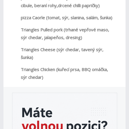
cibule, beraní rohy,drcené chilli papričky)
pizza Caorle (tomat, sýr, slanina, salám, šunka)
Triangles Pulled pork (trhané vepřové maso,
sýr chedar, jalapeňos, dresing)
Triangles Cheese (sýr chedar, tavený sýr,
šunka)
Triangles Chicken (kuřecí prsa, BBQ omáčka,
sýr chedar)