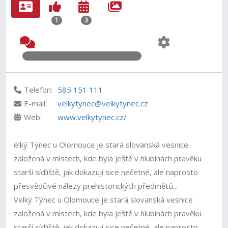
1
3
Telefon:
585 151 111
E-mail:
velkytynec@velkytynec.cz
Web:
www.velkytynec.cz/
elký Týnec u Olomouce je stará slovanská vesnice
založená v místech, kde byla ještě v hlubinách pravěku
starší sídliště, jak dokazují sice nečetné, ale naprosto
přesvědčivé nálezy prehistorických předmětů...
Velký Týnec u Olomouce je stará slovanská vesnice
založená v místech, kde byla ještě v hlubinách pravěku
starší sídliště, jak dokazují sice nečetné, ale naprosto