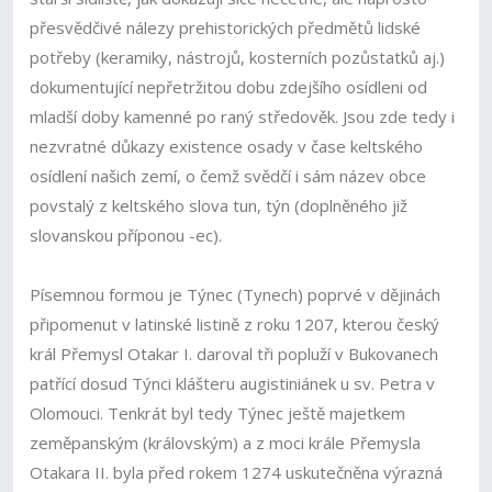
přesvědčivé nálezy prehistorických předmětů lidské
potřeby (keramiky, nástrojů, kosterních pozůstatků aj.)
dokumentující nepřetržitou dobu zdejšího osídleni od
mladší doby kamenné po raný středověk. Jsou zde tedy i
nezvratné důkazy existence osady v čase keltského
osídlení našich zemí, o čemž svědčí i sám název obce
povstalý z keltského slova tun, týn (doplněného již
slovanskou příponou -ec).
Písemnou formou je Týnec (Tynech) poprvé v dějinách
připomenut v latinské listině z roku 1207, kterou český
král Přemysl Otakar I. daroval tři popluží v Bukovanech
patřící dosud Týnci klášteru augistiniánek u sv. Petra v
Olomouci. Tenkrát byl tedy Týnec ještě majetkem
zeměpanským (královským) a z moci krále Přemysla
Otakara II. byla před rokem 1274 uskutečněna výrazná