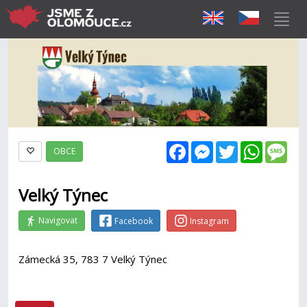
Facebook
Messenger
Twitter
WhatsAp
Mes
OBCE
Velký Týnec
Navigovat
Facebook
Instagram
Zámecká 35, 783 7 Velký Týnec