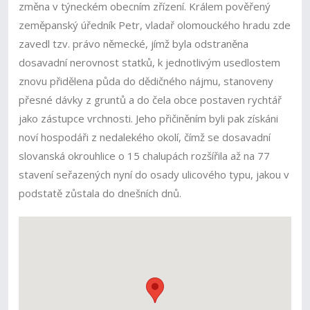
změna v týneckém obecním zřízení. Králem pověřený
zeměpanský úředník Petr, vladař olomouckého hradu zde
zavedl tzv. právo německé, jímž byla odstraněna
dosavadní nerovnost statků, k jednotlivým usedlostem
znovu přidělena půda do dědičného nájmu, stanoveny
přesné dávky z gruntů a do čela obce postaven rychtář
jako zástupce vrchnosti. Jeho přičiněním byli pak získáni
noví hospodáři z nedalekého okolí, čímž se dosavadní
slovanská okrouhlice o 15 chalupách rozšířila až na 77
stavení seřazených nyní do osady ulicového typu, jakou v
podstatě zůstala do dnešních dnů.