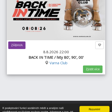
ZÁBAVA
8.8.2026 22:00
BACK IN TIME / hity 80', 90', 00'
Varna Club
Zjistit více
K poskytování funkcí sociálních médií a analýze naší
Rozumím!
Nahoru
návštěvnosti využíváme soubory cookie. Informace o tom, jak