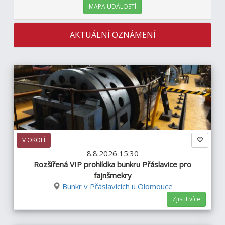
MAPA UDÁLOSTÍ
AKTUÁLNÍ OZNÁMENÍ
V OKOLÍ
8.8.2026 15:30
Rozšířená VIP prohlídka bunkru Přáslavice pro
fajnšmekry
Bunkr v Přáslavicích u Olomouce
Zjistit více