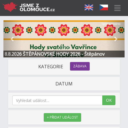
Předchozí
Další
Sponzorováno
8.8.2026 ŠTĚPÁNOVSKÉ HODY 2026 - Štěpánov
KATEGORIE
ZÁBAVA
DATUM
OK
+ PŘIDAT UDÁLOST