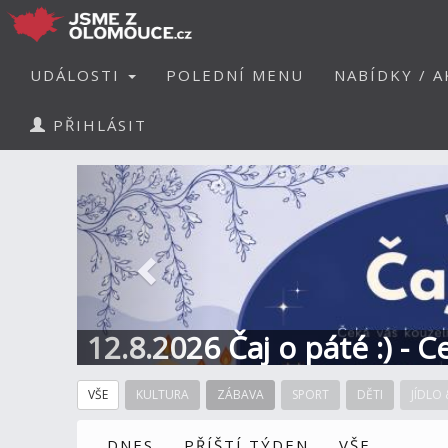
UDÁLOSTI
POLEDNÍ MENU
NABÍDKY / A
PŘIHLÁSIT
Předchozí
12.8.2026 Čaj o páté :) - 
VŠE
KULTURA
ZÁBAVA
SPORT
DĚTI
JÍDLO 
DNES
PŘÍŠTÍ TÝDEN
VŠE