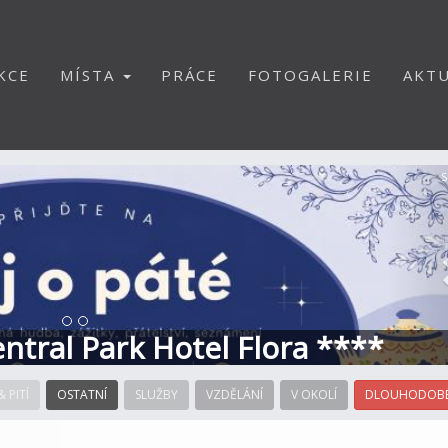
KCE
MÍSTA
PRÁCE
FOTOGALERIE
AKTU
S
Central Park Hotel Flora ****
& PITÍ
OSTATNÍ
SLUŽBY
VZDĚLÁNÍ
V OKOLÍ
DLOUHODOBÉ