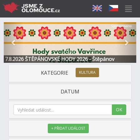
Předchozí
Další
Sponzorováno
7.8.2026 ŠTĚPÁNOVSKÉ HODY 2026 - Štěpánov
KATEGORIE
KULTURA
DATUM
OK
+ PŘIDAT UDÁLOST