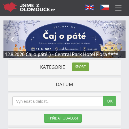
Předchozí
Další
Sponzorováno
12.8.2026 Čaj o páté :) - Central Park Hotel Flora ****
KATEGORIE
SPORT
DATUM
OK
+ PŘIDAT UDÁLOST