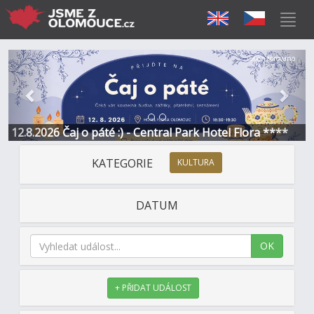
Předchozí
Další
Sponzorováno
12.8.2026 Čaj o páté :) - Central Park Hotel Flora ****
KATEGORIE
KULTURA
DATUM
OK
+ PŘIDAT UDÁLOST