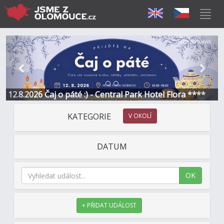
Předchozí
Další
Sponzorováno
12.8.2026 Čaj o páté :) - Central Park Hotel Flora ****
KATEGORIE
V OKOLÍ
DATUM
OK
+ PŘIDAT UDÁLOST