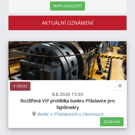
MAPA UDÁLOSTÍ
AKTUÁLNÍ OZNÁMENÍ
V OKOLÍ
8.8.2026 15:30
Rozšířená VIP prohlídka bunkru Přáslavice pro
fajnšmekry
Bunkr v Přáslavicích u Olomouce
Zjistit více