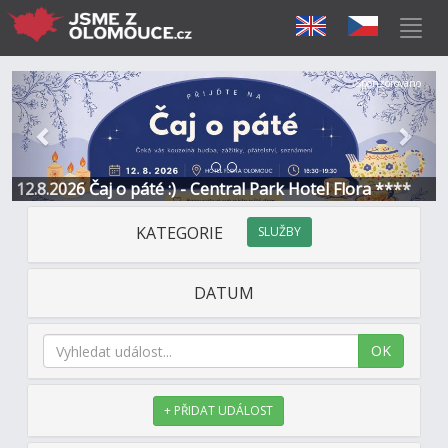
Předchozí
Další
Sponzorováno
12.8.2026 Čaj o páté :) - Central Park Hotel Flora ****
KATEGORIE
SLUŽBY
DATUM
OK
+ PŘIDAT UDÁLOST