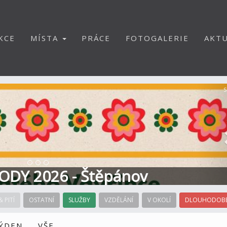
KCE
MÍSTA
PRÁCE
FOTOGALERIE
AKTU
S
ODY 2026 - Štěpánov
& PITÍ
OSTATNÍ
SLUŽBY
VZDĚLÁNÍ
V OKOLÍ
DLOUHODOBÉ
TÝDEN
VŠE