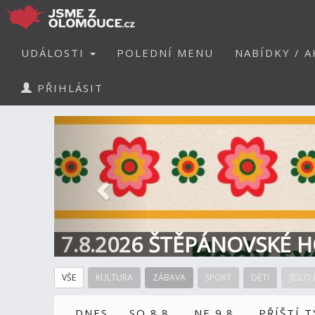
UDÁLOSTI
POLEDNÍ MENU
NABÍDKY / A
PŘIHLÁSIT
Předchozí
7.8.2026 ŠTĚPÁNOVSKÉ H
VŠE
KULTURA
ZÁBAVA
SPORT
DĚTI
JÍDLO 
DNES
SO 8.8.
NE 9.8.
PŘÍŠTÍ 