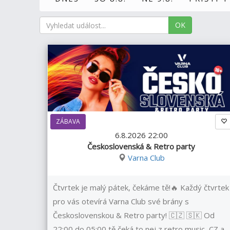
OK
ZÁBAVA
6.8.2026 22:00
Československá & Retro party
Varna Club
Čtvrtek je malý pátek, čekáme tě!🔥 Každý čtvrtek
pro vás otevírá Varna Club své brány s
Československou & Retro party! 🇨🇿 🇸🇰 Od
22:00 do 05:00 tě čeká to nej z retro music, CZ a