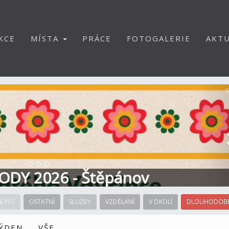
KCE
MÍSTA
PRÁCE
FOTOGALERIE
AKTU
S
ODY 2026 - Štěpánov
& PITÍ
OSTATNÍ
SLUŽBY
VZDĚLÁNÍ
V OKOLÍ
DLOUHODOBÉ
TÝDEN
VŠE