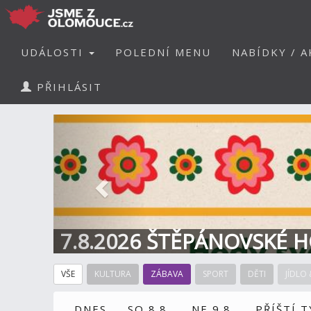
UDÁLOSTI
POLEDNÍ MENU
NABÍDKY / A
PŘIHLÁSIT
Předchozí
7.8.2026 ŠTĚPÁNOVSKÉ H
VŠE
KULTURA
ZÁBAVA
SPORT
DĚTI
JÍDLO 
DNES
SO 8.8.
NE 9.8.
PŘÍŠTÍ 