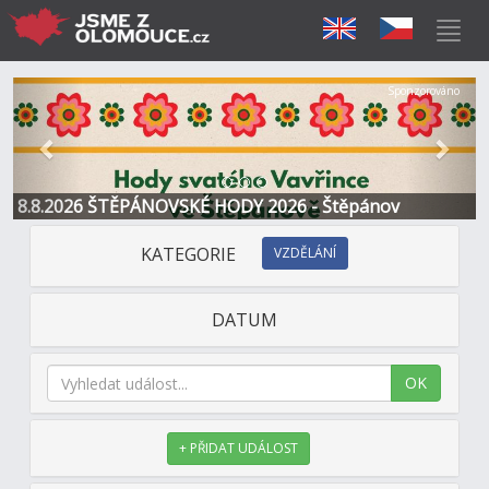
Předchozí
Další
Sponzorováno
8.8.2026 ŠTĚPÁNOVSKÉ HODY 2026 - Štěpánov
KATEGORIE
VZDĚLÁNÍ
DATUM
OK
+ PŘIDAT UDÁLOST