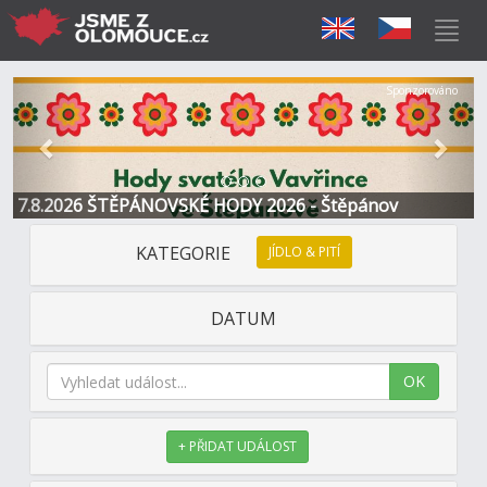
Předchozí
Další
Sponzorováno
7.8.2026 ŠTĚPÁNOVSKÉ HODY 2026 - Štěpánov
KATEGORIE
JÍDLO & PITÍ
DATUM
OK
+ PŘIDAT UDÁLOST