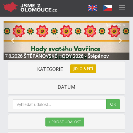
Předchozí
Další
Sponzorováno
7.8.2026 ŠTĚPÁNOVSKÉ HODY 2026 - Štěpánov
KATEGORIE
JÍDLO & PITÍ
DATUM
OK
+ PŘIDAT UDÁLOST