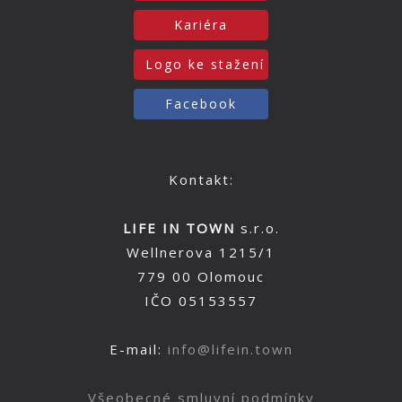
Kariéra
Logo ke stažení
Facebook
Kontakt:
LIFE IN TOWN
s.r.o.
Wellnerova 1215/1
779 00 Olomouc
IČO 05153557
E-mail:
info@lifein.town
Všeobecné smluvní podmínky