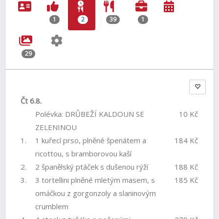
1
2
39
1
29
Čt 6.8.
Polévka: DRŮBEŽÍ KALDOUN SE
10 Kč
ZELENINOU
1.
1 kuřecí prso, plněné špenátem a
184 Kč
ricottou, s bramborovou kaší
2.
2 španělský ptáček s dušenou rýží
188 Kč
3.
3 tortellini plněné mletým masem, s
185 Kč
omáčkou z gorgonzoly a slaninovým
crumblem