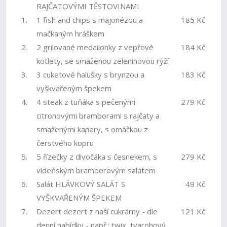
RAJČATOVÝMI TĚSTOVINAMI
1.
1 fish and chips s majonézou a
185 Kč
mačkaným hráškem
2.
2 grilované medailonky z vepřové
184 Kč
kotlety, se smaženou zeleninovou rýží
3.
3 cuketové halušky s brynzou a
183 Kč
vyškvařeným špekem
4.
4 steak z tuňáka s pečenými
279 Kč
citronovými bramborami s rajčaty a
smaženými kapary, s omáčkou z
čerstvého kopru
5.
5 řízečky z divočáka s česnekem, s
279 Kč
vídeňským bramborovým salátem
6.
Salát HLÁVKOVÝ SALÁT S
49 Kč
VYŠKVAŘENÝM ŠPEKEM
7.
Dezert dezert z naší cukrárny - dle
121 Kč
denní nabídky - např.: twix, tvarohový