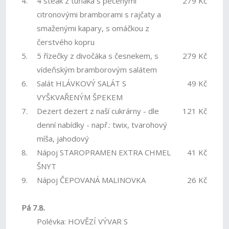
4.
4 steak z tuňáka s pečenými
279 Kč
citronovými bramborami s rajčaty a
smaženými kapary, s omáčkou z
čerstvého kopru
5.
5 řízečky z divočáka s česnekem, s
279 Kč
vídeňským bramborovým salátem
6.
Salát HLÁVKOVÝ SALÁT S
49 Kč
VYŠKVAŘENÝM ŠPEKEM
7.
Dezert dezert z naší cukrárny - dle
121 Kč
denní nabídky - např.: twix, tvarohový
míša, jahodový
8.
Nápoj STAROPRAMEN EXTRA CHMEL
41 Kč
ŠNYT
9.
Nápoj ČEPOVANÁ MALINOVKA
26 Kč
Pá 7.8.
Polévka: HOVĚZÍ VÝVAR S