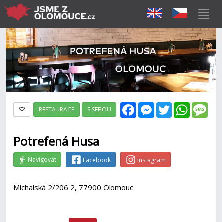
Facebook
Messenger
Twitter
WhatsAp
Mes
RESTAURACE
S SEBOU
Potrefená Husa
Navigovat
Facebook
Instagram
Michalská 2/206 2, 77900 Olomouc