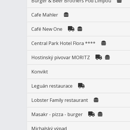
Burger & Beer Brothers Pod Limpou
Cafe Mahler
Café New One
Central Park Hotel Flora ****
Hostinský pivovar MORITZ
Konvikt
Leguán restaurace
Lobster Family restaurant
Masakr - pizza - burger
Michalský výpad