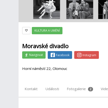
KULTURA A UMĚNÍ
Moravské divadlo
Navigovat
Facebook
Instagram
Horní náměstí 22, Olomouc
Kontakt
Události
Fotogalerie
Vid
2